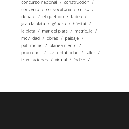
concurso nacional
construcción
convenio
convocatoria
curso
debate
etiquetado
fadea
gran la plata
género
hábitat
la plata
mar del plata
matricula
movilidad
obras
paisaje
patrimonio
planeamiento
procrear ii
sustentabilidad
taller
tramitaciones
virtual
índice