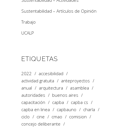
Sustentabilidad – Actividades
Sustentabilidad – Artículos de Opinión
Trabajo
UCALP
ETIQUETAS
2022
accesibilidad
actividad gratuita
anteproyectos
anual
arquitectura
asamblea
autoridades
buenos aires
capacitación
capba
capba cs
capba en linea
capbauno
charla
ciclo
cine
cmao
comision
concejo deliberante