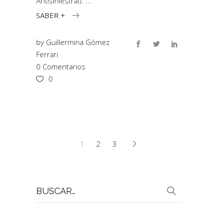
Antisiniestral).
SABER +
by
Guillermina Gómez
Ferrari
0 Comentarios
0
1
2
3
Buscar
por: