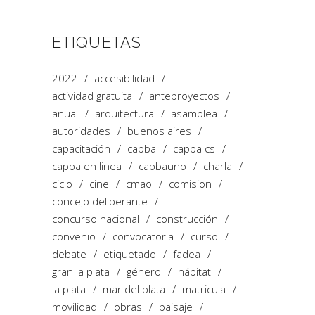
ETIQUETAS
2022
accesibilidad
actividad gratuita
anteproyectos
anual
arquitectura
asamblea
autoridades
buenos aires
capacitación
capba
capba cs
capba en linea
capbauno
charla
ciclo
cine
cmao
comision
concejo deliberante
concurso nacional
construcción
convenio
convocatoria
curso
debate
etiquetado
fadea
gran la plata
género
hábitat
la plata
mar del plata
matricula
movilidad
obras
paisaje