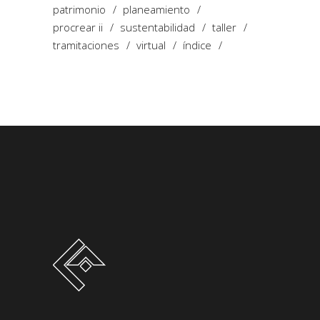
patrimonio
planeamiento
procrear ii
sustentabilidad
taller
tramitaciones
virtual
índice