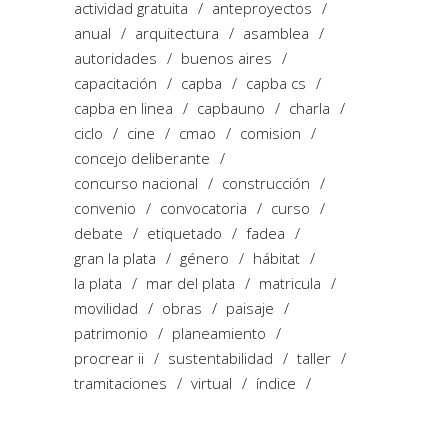
actividad gratuita
anteproyectos
anual
arquitectura
asamblea
autoridades
buenos aires
capacitación
capba
capba cs
capba en linea
capbauno
charla
ciclo
cine
cmao
comision
concejo deliberante
concurso nacional
construcción
convenio
convocatoria
curso
debate
etiquetado
fadea
gran la plata
género
hábitat
la plata
mar del plata
matricula
movilidad
obras
paisaje
patrimonio
planeamiento
procrear ii
sustentabilidad
taller
tramitaciones
virtual
índice