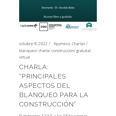
octubre 8, 2022
Apymeco
,
Charlas
blanqueo
/
charla
/
construcción
/
gratuita
/
virtual
CHARLA:
“PRINCIPALES
ASPECTOS DEL
BLANQUEO PARA LA
CONSTRUCCIÓN”
El miércoles 12/10, a las 18 hs y por la