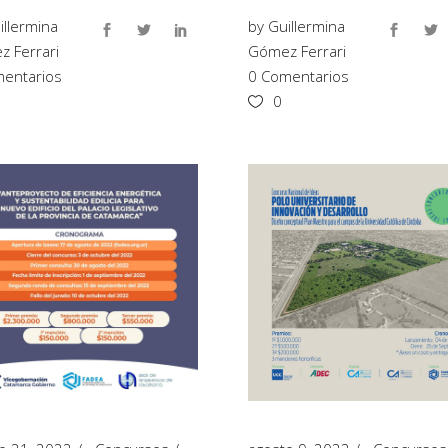
illermina
by
Guillermina
 Ferrari
Gómez Ferrari
entarios
0 Comentarios
0