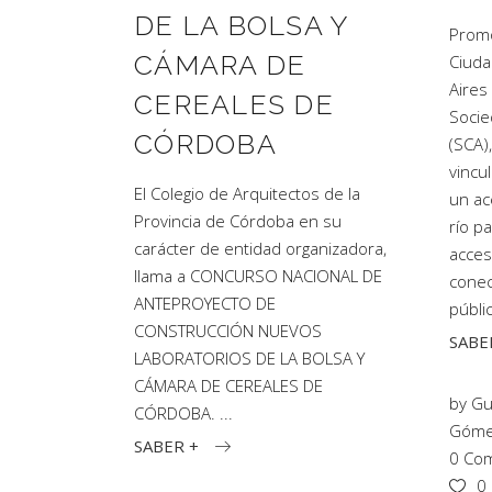
DE LA BOLSA Y
Promo
CÁMARA DE
Ciud
Aires
CEREALES DE
Socie
CÓRDOBA
(SCA)
vincu
El Colegio de Arquitectos de la
un ac
Provincia de Córdoba en su
río p
carácter de entidad organizadora,
acces
llama a CONCURSO NACIONAL DE
conec
ANTEPROYECTO DE
públi
CONSTRUCCIÓN NUEVOS
SABE
LABORATORIOS DE LA BOLSA Y
CÁMARA DE CEREALES DE
by
Gu
CÓRDOBA.
Gómez
SABER +
0 Com
0