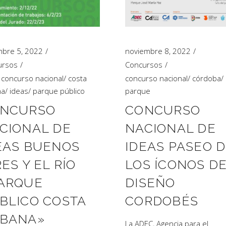
mbre 5, 2022
noviembre 8, 2022
ursos
Concursos
/
concurso nacional
/
costa
concurso nacional
/
córdoba
/
na
/
ideas
/
parque público
parque
NCURSO
CONCURSO
CIONAL DE
NACIONAL DE
EAS BUENOS
IDEAS PASEO 
RES Y EL RÍO
LOS ÍCONOS D
ARQUE
DISEÑO
BLICO COSTA
CORDOBÉS
BANA»
La ADEC, Agencia para el