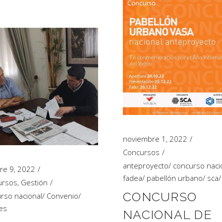
noviembre 1, 2022
Concursos
anteproyecto
/
concurso naci
re 9, 2022
fadea
/
pabellón urbano
/
sca
ursos
,
Gestión
CONCURSO
rso nacional
/
Convenio
/
es
NACIONAL DE