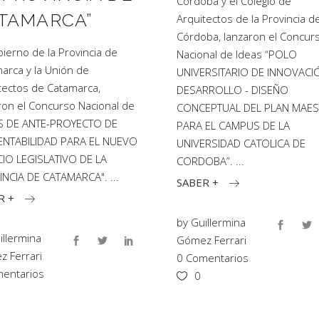
Córdoba y el Colegio de
TAMARCA”
Arquitectos de la Provincia d
Córdoba, lanzaron el Concur
bierno de la Provincia de
Nacional de Ideas “POLO
arca y la Unión de
UNIVERSITARIO DE INNOVACI
tectos de Catamarca,
DESARROLLO - DISEÑO
ron el Concurso Nacional de
CONCEPTUAL DEL PLAN MAE
AS DE ANTE-PROYECTO DE
PARA EL CAMPUS DE LA
ENTABILIDAD PARA EL NUEVO
UNIVERSIDAD CATOLICA DE
IO LEGISLATIVO DE LA
CORDOBA”.
INCIA DE CATAMARCA".
SABER +
R +
by
Guillermina
illermina
Gómez Ferrari
 Ferrari
0 Comentarios
entarios
0