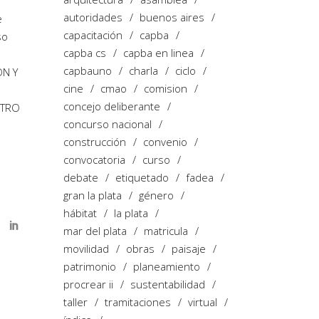
autoridades
buenos aires
e
capacitación
capba
so
capba cs
capba en linea
capbauno
charla
ciclo
ÓN Y
cine
cmao
comision
concejo deliberante
STRO
concurso nacional
construcción
convenio
convocatoria
curso
debate
etiquetado
fadea
gran la plata
género
hábitat
la plata
mar del plata
matricula
movilidad
obras
paisaje
patrimonio
planeamiento
procrear ii
sustentabilidad
taller
tramitaciones
virtual