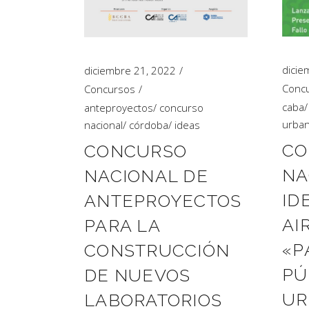
dicie
diciembre 21, 2022
Conc
Concursos
caba
anteproyectos
/
concurso
urba
nacional
/
córdoba
/
ideas
CO
CONCURSO
NA
NACIONAL DE
ID
ANTEPROYECTOS
AI
PARA LA
«P
CONSTRUCCIÓN
PÚ
DE NUEVOS
UR
LABORATORIOS