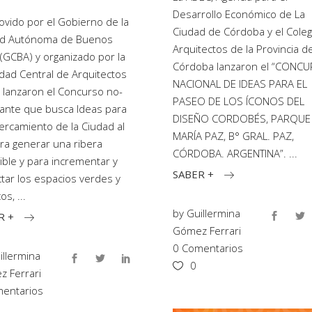
Desarrollo Económico de La
vido por el Gobierno de la
Ciudad de Córdoba y el Coleg
ad Autónoma de Buenos
Arquitectos de la Provincia d
 (GCBA) y organizado por la
Córdoba lanzaron el “CONC
dad Central de Arquitectos
NACIONAL DE IDEAS PARA EL
, lanzaron el Concurso no-
PASEO DE LOS ÍCONOS DEL
lante que busca Ideas para
DISEÑO CORDOBÉS, PARQUE
ercamiento de la Ciudad al
MARÍA PAZ, B° GRAL. PAZ,
ara generar una ribera
CÓRDOBA. ARGENTINA”.
ible y para incrementar y
SABER +
tar los espacios verdes y
cos,
by
Guillermina
R +
Gómez Ferrari
0 Comentarios
illermina
0
 Ferrari
entarios