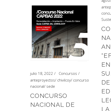
agost
antep
concu
Suste
CO
NA
AN
“E
EN
SU
julio 18, 2022
Concursos
anteproyectos
/
chivilcoy
/
concurso
DE
nacional
/
sede
ED
CONCURSO
LE
NACIONAL DE
LA