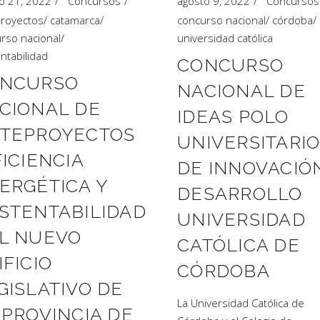
agosto 9, 2022
Concursos
o 21, 2022
Concursos
concurso nacional
/
córdoba
/
royectos
/
catamarca
/
universidad católica
rso nacional
/
ntabilidad
CONCURSO
NCURSO
NACIONAL DE
CIONAL DE
IDEAS POLO
TEPROYECTOS
UNIVERSITARI
FICIENCIA
DE INNOVACIÓ
ERGÉTICA Y
DESARROLLO
STENTABILIDAD
UNIVERSIDAD
L NUEVO
CATÓLICA DE
IFICIO
CÓRDOBA
GISLATIVO DE
La Universidad Católica de
 PROVINCIA DE