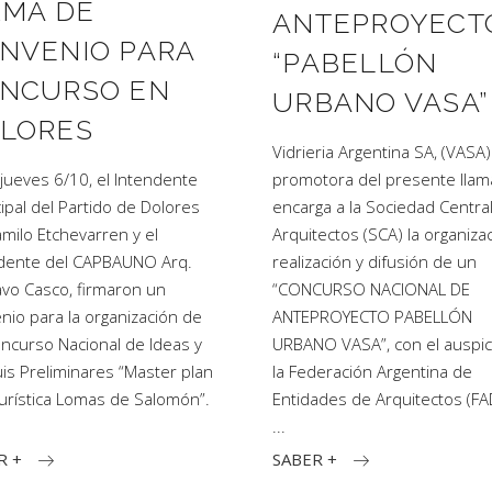
RMA DE
ANTEPROYECT
NVENIO PARA
“PABELLÓN
NCURSO EN
URBANO VASA”
LORES
Vidrieria Argentina SA, (VASA)
a jueves 6/10, el Intendente
promotora del presente llam
ipal del Partido de Dolores
encarga a la Sociedad Centra
amilo Etchevarren y el
Arquitectos (SCA) la organizac
dente del CAPBAUNO Arq.
realización y difusión de un
vo Casco, firmaron un
“CONCURSO NACIONAL DE
nio para la organización de
ANTEPROYECTO PABELLÓN
ncurso Nacional de Ideas y
URBANO VASA”, con el auspic
is Preliminares “Master plan
la Federación Argentina de
 Turística Lomas de Salomón”.
Entidades de Arquitectos (FA
R +
SABER +