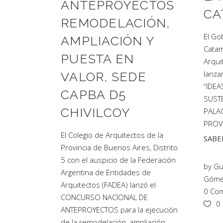
ANTEPROYECTOS
CA
REMODELACIÓN,
El Go
AMPLIACIÓN Y
Catam
PUESTA EN
Arqui
lanza
VALOR, SEDE
“IDE
CAPBA D5
SUST
CHIVILCOY
PALAC
PROV
El Colegio de Arquitectos de la
SABE
Provincia de Buenos Aires, Distrito
5 con el auspicio de la Federación
by
Gu
Argentina de Entidades de
Gómez
Arquitectos (FADEA) lanzó el
0 Com
CONCURSO NACIONAL DE
0
ANTEPROYECTOS para la ejecución
de la remodelación, ampliación,