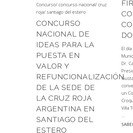
FI
Concurso
/
concurso nacional
/
cruz
roja
/
santiago del estero
CO
CONCURSO
CO
NACIONAL DE
DO
IDEAS PARA LA
El dí
PUESTA EN
Munic
Dr. C
VALOR Y
Presi
REFUNCIONALIZACIÓN
Gusta
conve
DE LA SEDE DE
un Co
LA CRUZ ROJA
Croqu
ARGENTINA EN
Villa
SANTIAGO DEL
SABE
ESTERO