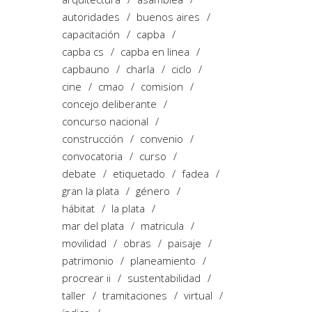
autoridades
buenos aires
capacitación
capba
capba cs
capba en linea
capbauno
charla
ciclo
cine
cmao
comision
concejo deliberante
concurso nacional
construcción
convenio
convocatoria
curso
debate
etiquetado
fadea
gran la plata
género
hábitat
la plata
mar del plata
matricula
movilidad
obras
paisaje
patrimonio
planeamiento
procrear ii
sustentabilidad
taller
tramitaciones
virtual