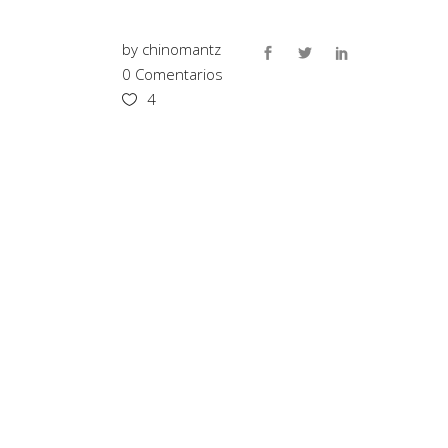
by
chinomantz
0 Comentarios
4