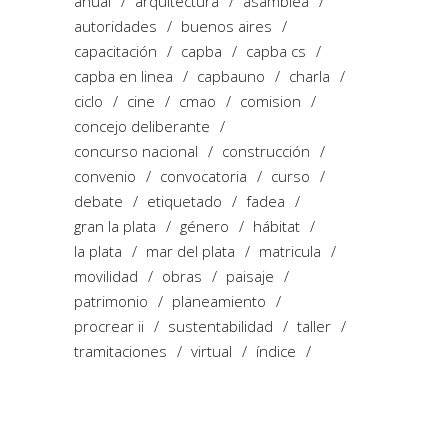
anual
arquitectura
asamblea
autoridades
buenos aires
capacitación
capba
capba cs
capba en linea
capbauno
charla
ciclo
cine
cmao
comision
concejo deliberante
concurso nacional
construcción
convenio
convocatoria
curso
debate
etiquetado
fadea
gran la plata
género
hábitat
la plata
mar del plata
matricula
movilidad
obras
paisaje
patrimonio
planeamiento
procrear ii
sustentabilidad
taller
tramitaciones
virtual
índice