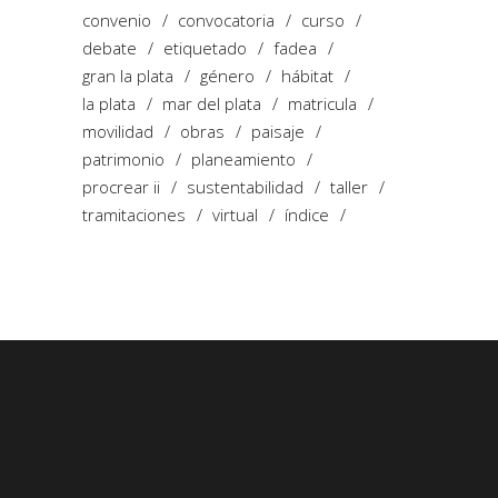
convenio
convocatoria
curso
debate
etiquetado
fadea
gran la plata
género
hábitat
la plata
mar del plata
matricula
movilidad
obras
paisaje
patrimonio
planeamiento
procrear ii
sustentabilidad
taller
tramitaciones
virtual
índice