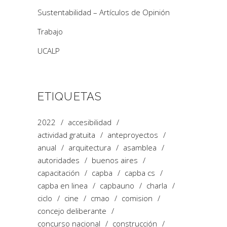
Sustentabilidad – Artículos de Opinión
Trabajo
UCALP
ETIQUETAS
2022
accesibilidad
actividad gratuita
anteproyectos
anual
arquitectura
asamblea
autoridades
buenos aires
capacitación
capba
capba cs
capba en linea
capbauno
charla
ciclo
cine
cmao
comision
concejo deliberante
concurso nacional
construcción