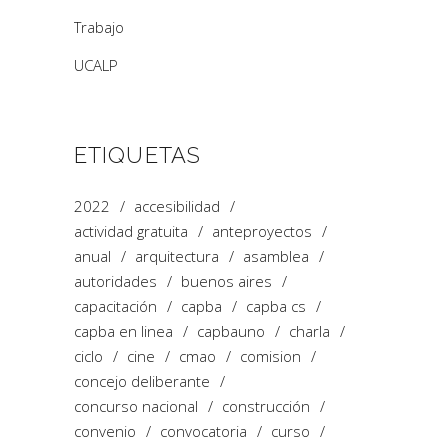
Trabajo
UCALP
ETIQUETAS
2022
accesibilidad
actividad gratuita
anteproyectos
anual
arquitectura
asamblea
autoridades
buenos aires
capacitación
capba
capba cs
capba en linea
capbauno
charla
ciclo
cine
cmao
comision
concejo deliberante
concurso nacional
construcción
convenio
convocatoria
curso