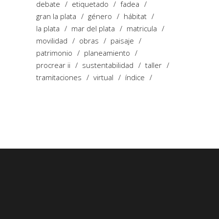
debate
etiquetado
fadea
gran la plata
género
hábitat
la plata
mar del plata
matricula
movilidad
obras
paisaje
patrimonio
planeamiento
procrear ii
sustentabilidad
taller
tramitaciones
virtual
índice