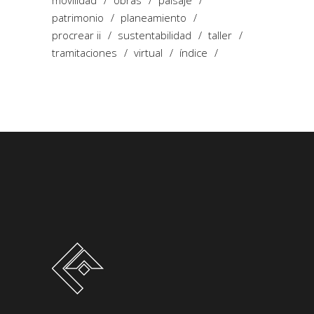
patrimonio
planeamiento
procrear ii
sustentabilidad
taller
tramitaciones
virtual
índice