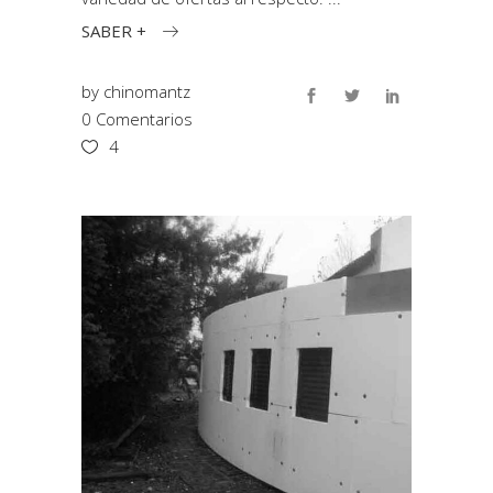
SABER +
by
chinomantz
0 Comentarios
4