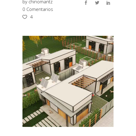
by
chinomantz
0 Comentarios
4