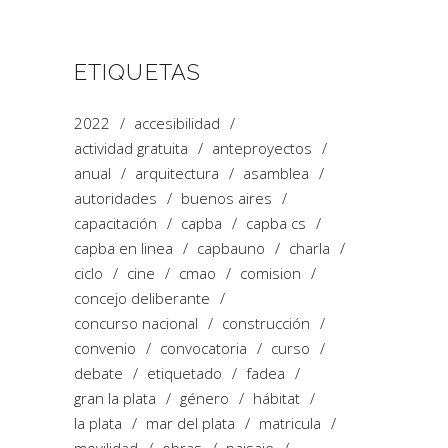
ETIQUETAS
2022
accesibilidad
actividad gratuita
anteproyectos
anual
arquitectura
asamblea
autoridades
buenos aires
capacitación
capba
capba cs
capba en linea
capbauno
charla
ciclo
cine
cmao
comision
concejo deliberante
concurso nacional
construcción
convenio
convocatoria
curso
debate
etiquetado
fadea
gran la plata
género
hábitat
la plata
mar del plata
matricula
movilidad
obras
paisaje