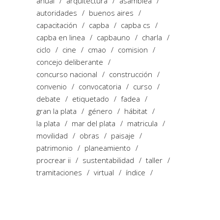
anual
arquitectura
asamblea
autoridades
buenos aires
capacitación
capba
capba cs
capba en linea
capbauno
charla
ciclo
cine
cmao
comision
concejo deliberante
concurso nacional
construcción
convenio
convocatoria
curso
debate
etiquetado
fadea
gran la plata
género
hábitat
la plata
mar del plata
matricula
movilidad
obras
paisaje
patrimonio
planeamiento
procrear ii
sustentabilidad
taller
tramitaciones
virtual
índice