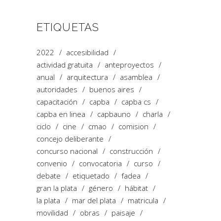
ETIQUETAS
2022
accesibilidad
actividad gratuita
anteproyectos
anual
arquitectura
asamblea
autoridades
buenos aires
capacitación
capba
capba cs
capba en linea
capbauno
charla
ciclo
cine
cmao
comision
concejo deliberante
concurso nacional
construcción
convenio
convocatoria
curso
debate
etiquetado
fadea
gran la plata
género
hábitat
la plata
mar del plata
matricula
movilidad
obras
paisaje