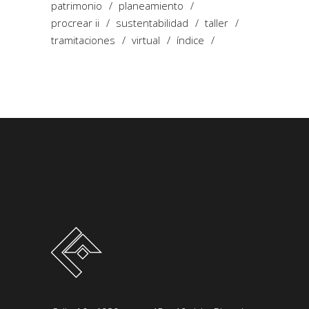
patrimonio
planeamiento
procrear ii
sustentabilidad
taller
tramitaciones
virtual
índice