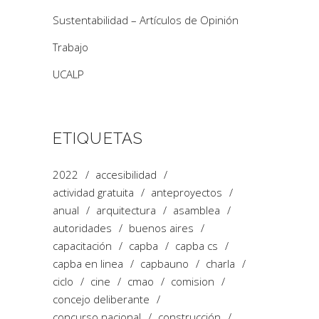
Sustentabilidad – Artículos de Opinión
Trabajo
UCALP
ETIQUETAS
2022
accesibilidad
actividad gratuita
anteproyectos
anual
arquitectura
asamblea
autoridades
buenos aires
capacitación
capba
capba cs
capba en linea
capbauno
charla
ciclo
cine
cmao
comision
concejo deliberante
concurso nacional
construcción