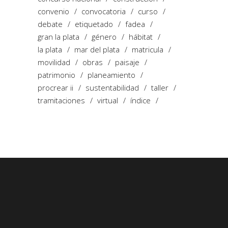
convenio
convocatoria
curso
debate
etiquetado
fadea
gran la plata
género
hábitat
la plata
mar del plata
matricula
movilidad
obras
paisaje
patrimonio
planeamiento
procrear ii
sustentabilidad
taller
tramitaciones
virtual
índice