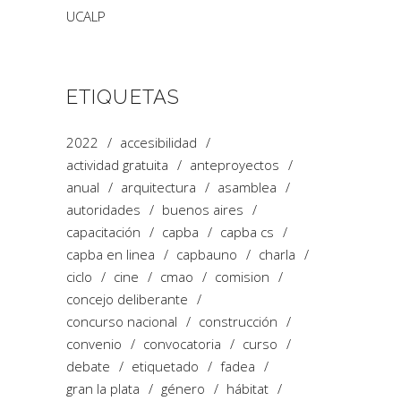
UCALP
ETIQUETAS
2022
accesibilidad
actividad gratuita
anteproyectos
anual
arquitectura
asamblea
autoridades
buenos aires
capacitación
capba
capba cs
capba en linea
capbauno
charla
ciclo
cine
cmao
comision
concejo deliberante
concurso nacional
construcción
convenio
convocatoria
curso
debate
etiquetado
fadea
gran la plata
género
hábitat