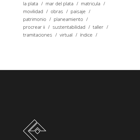
la plata
mar del plata
matricula
movilidad
obras
paisaje
patrimonio
planeamiento
procrear ii
sustentabilidad
taller
tramitaciones
virtual
índice