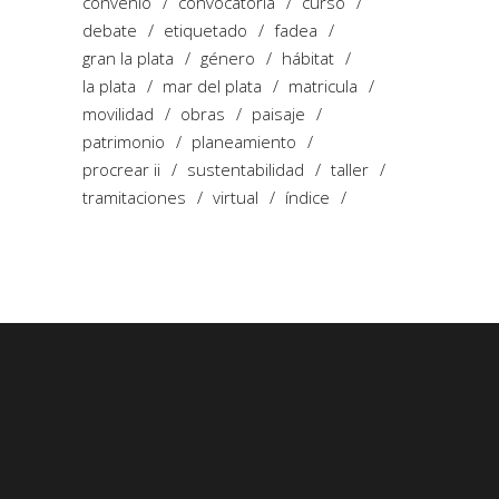
convenio
convocatoria
curso
debate
etiquetado
fadea
gran la plata
género
hábitat
la plata
mar del plata
matricula
movilidad
obras
paisaje
patrimonio
planeamiento
procrear ii
sustentabilidad
taller
tramitaciones
virtual
índice