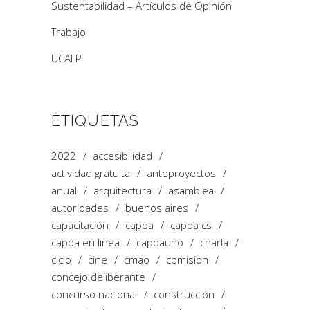
Sustentabilidad – Artículos de Opinión
Trabajo
UCALP
ETIQUETAS
2022
accesibilidad
actividad gratuita
anteproyectos
anual
arquitectura
asamblea
autoridades
buenos aires
capacitación
capba
capba cs
capba en linea
capbauno
charla
ciclo
cine
cmao
comision
concejo deliberante
concurso nacional
construcción