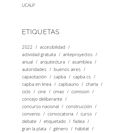
UCALP
ETIQUETAS
2022
accesibilidad
actividad gratuita
anteproyectos
anual
arquitectura
asamblea
autoridades
buenos aires
capacitación
capba
capba cs
capba en linea
capbauno
charla
ciclo
cine
cmao
comision
concejo deliberante
concurso nacional
construcción
convenio
convocatoria
curso
debate
etiquetado
fadea
gran la plata
género
hábitat