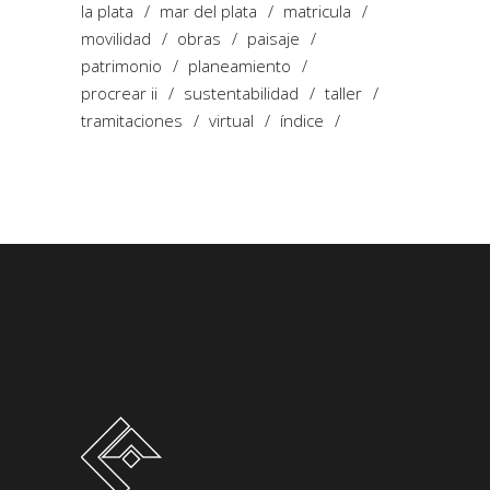
la plata
mar del plata
matricula
movilidad
obras
paisaje
patrimonio
planeamiento
procrear ii
sustentabilidad
taller
tramitaciones
virtual
índice