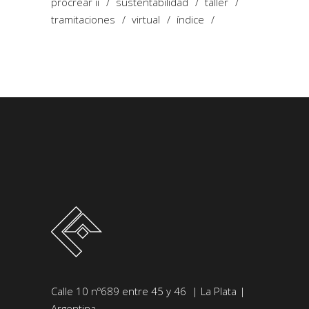
procrear ii
sustentabilidad
taller
tramitaciones
virtual
índice
Calle 10 nº689 entre 45 y 46 | La Plata |
Argentina