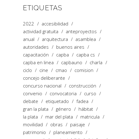
ETIQUETAS
2022
accesibilidad
actividad gratuita
anteproyectos
anual
arquitectura
asamblea
autoridades
buenos aires
capacitación
capba
capba cs
capba en linea
capbauno
charla
ciclo
cine
cmao
comision
concejo deliberante
concurso nacional
construcción
convenio
convocatoria
curso
debate
etiquetado
fadea
gran la plata
género
hábitat
la plata
mar del plata
matricula
movilidad
obras
paisaje
patrimonio
planeamiento