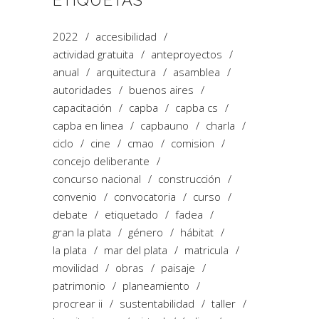
ETIQUETAS
2022
accesibilidad
actividad gratuita
anteproyectos
anual
arquitectura
asamblea
autoridades
buenos aires
capacitación
capba
capba cs
capba en linea
capbauno
charla
ciclo
cine
cmao
comision
concejo deliberante
concurso nacional
construcción
convenio
convocatoria
curso
debate
etiquetado
fadea
gran la plata
género
hábitat
la plata
mar del plata
matricula
movilidad
obras
paisaje
patrimonio
planeamiento
procrear ii
sustentabilidad
taller