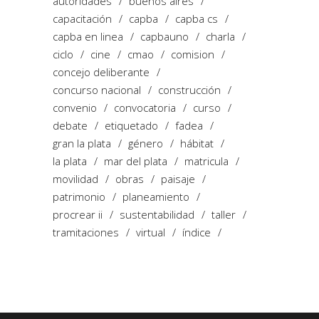
autoridades
buenos aires
capacitación
capba
capba cs
capba en linea
capbauno
charla
ciclo
cine
cmao
comision
concejo deliberante
concurso nacional
construcción
convenio
convocatoria
curso
debate
etiquetado
fadea
gran la plata
género
hábitat
la plata
mar del plata
matricula
movilidad
obras
paisaje
patrimonio
planeamiento
procrear ii
sustentabilidad
taller
tramitaciones
virtual
índice