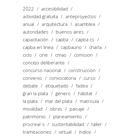
2022
accesibilidad
actividad gratuita
anteproyectos
anual
arquitectura
asamblea
autoridades
buenos aires
capacitación
capba
capba cs
capba en linea
capbauno
charla
ciclo
cine
cmao
comision
concejo deliberante
concurso nacional
construcción
convenio
convocatoria
curso
debate
etiquetado
fadea
gran la plata
género
hábitat
la plata
mar del plata
matricula
movilidad
obras
paisaje
patrimonio
planeamiento
procrear ii
sustentabilidad
taller
tramitaciones
virtual
índice