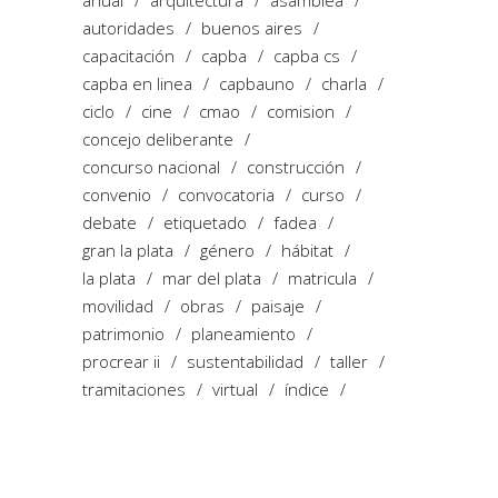
autoridades
buenos aires
capacitación
capba
capba cs
capba en linea
capbauno
charla
ciclo
cine
cmao
comision
concejo deliberante
concurso nacional
construcción
convenio
convocatoria
curso
debate
etiquetado
fadea
gran la plata
género
hábitat
la plata
mar del plata
matricula
movilidad
obras
paisaje
patrimonio
planeamiento
procrear ii
sustentabilidad
taller
tramitaciones
virtual
índice