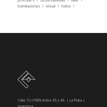
procrear ii
sustentabilidad
taller
tramitaciones
virtual
índice
Calle 10 nº689 entre 45 y 46 | La Plata |
Argentina