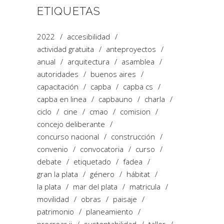
ETIQUETAS
2022
accesibilidad
actividad gratuita
anteproyectos
anual
arquitectura
asamblea
autoridades
buenos aires
capacitación
capba
capba cs
capba en linea
capbauno
charla
ciclo
cine
cmao
comision
concejo deliberante
concurso nacional
construcción
convenio
convocatoria
curso
debate
etiquetado
fadea
gran la plata
género
hábitat
la plata
mar del plata
matricula
movilidad
obras
paisaje
patrimonio
planeamiento