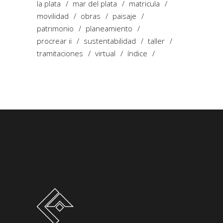
la plata
mar del plata
matricula
movilidad
obras
paisaje
patrimonio
planeamiento
procrear ii
sustentabilidad
taller
tramitaciones
virtual
índice