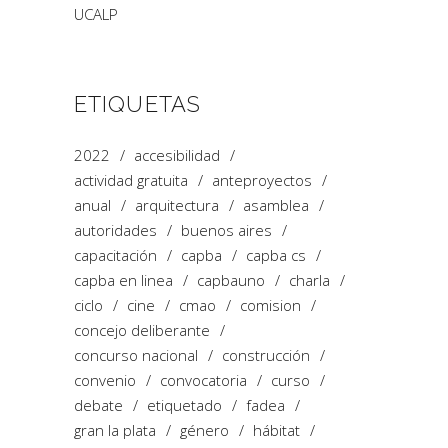
UCALP
ETIQUETAS
2022
accesibilidad
actividad gratuita
anteproyectos
anual
arquitectura
asamblea
autoridades
buenos aires
capacitación
capba
capba cs
capba en linea
capbauno
charla
ciclo
cine
cmao
comision
concejo deliberante
concurso nacional
construcción
convenio
convocatoria
curso
debate
etiquetado
fadea
gran la plata
género
hábitat