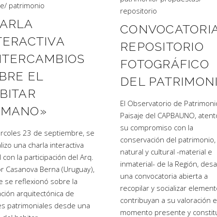
je
/
patrimonio
repositorio
ARLA
CONVOCATORI
TERACTIVA
REPOSITORIO
NTERCAMBIOS
FOTOGRÁFICO
BRE EL
DEL PATRIMON
BITAR
El Observatorio de Patrimoni
MANO»
Paisaje del CAPBAUNO, atent
su compromiso con la
ércoles 23 de septiembre, se
conservación del patrimonio,
lizo una charla interactiva
natural y cultural -material e
l con la participación del Arq.
inmaterial- de la Región, desa
r Casanova Berna (Uruguay),
una convocatoria abierta a
 se reflexionó sobre la
recopilar y socializar elemen
ación arquitectónica de
contribuyan a su valoración e
es patrimoniales desde una
momento presente y constit