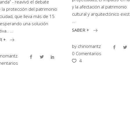
nda” - reavivó el debate
y la afectación al patrimonio
 la protección del patrimonio
cultural y arquitectónico exis
 ciudad, que lleva más de 15
esperando una solución
SABER +
tiva..
R +
by
chinomantz
0 Comentarios
inomantz
4
entarios