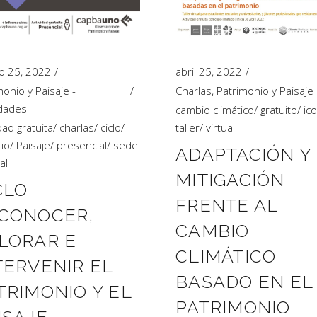
o 25, 2022
abril 25, 2022
monio y Paisaje -
Charlas
,
Patrimonio y Paisaje
idades
cambio climático
/
gratuito
/
ic
dad gratuita
/
charlas
/
ciclo
/
taller
/
virtual
io
/
Paisaje
/
presencial
/
sede
ADAPTACIÓN Y
al
MITIGACIÓN
CLO
FRENTE AL
CONOCER,
CAMBIO
LORAR E
CLIMÁTICO
TERVENIR EL
BASADO EN EL
TRIMONIO Y EL
PATRIMONIO