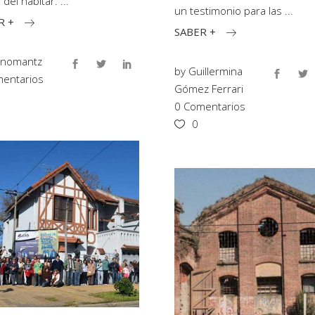
a del habitar.
un testimonio para las
R +
SABER +
inomantz
by
Guillermina
entarios
Gómez Ferrari
0 Comentarios
0