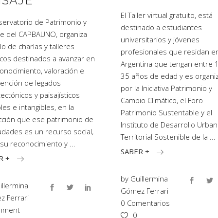
ISAJE
El Taller virtual gratuito, está
servatorio de Patrimonio y
destinado a estudiantes
je del CAPBAUNO, organiza
universitarios y jóvenes
lo de charlas y talleres
profesionales que residan e
icos destinados a avanzar en
Argentina que tengan entre 
conocimiento, valoración e
35 años de edad y es organi
vención de legados
por la Iniciativa Patrimonio y
tectónicos y paisajísticos
Cambio Climático, el Foro
les e intangibles, en la
Patrimonio Sustentable y el
cción que ese patrimonio de
Instituto de Desarrollo Urban
iudades es un recurso social,
Territorial Sostenible de la
su reconocimiento y
SABER +
R +
by
Guillermina
illermina
Gómez Ferrari
 Ferrari
0 Comentarios
mment
0