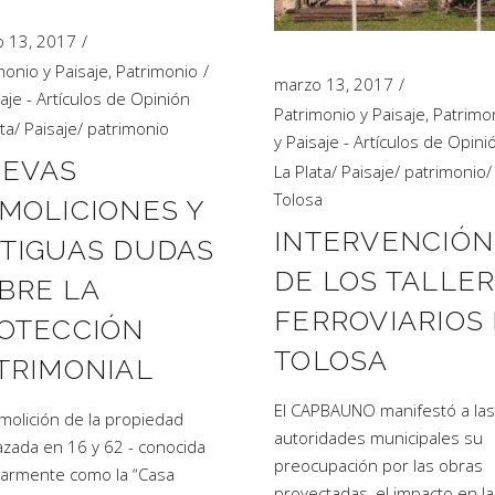
 13, 2017
monio y Paisaje
,
Patrimonio
marzo 13, 2017
saje - Artículos de Opinión
Patrimonio y Paisaje
,
Patrimo
ta
/
Paisaje
/
patrimonio
y Paisaje - Artículos de Opini
EVAS
La Plata
/
Paisaje
/
patrimonio
/
Tolosa
MOLICIONES Y
INTERVENCIÓN
TIGUAS DUDAS
DE LOS TALLE
BRE LA
FERROVIARIOS
OTECCIÓN
TOLOSA
TRIMONIAL
El CAPBAUNO manifestó a las
molición de la propiedad
autoridades municipales su
zada en 16 y 62 - conocida
preocupación por las obras
armente como la “Casa
proyectadas, el impacto en l