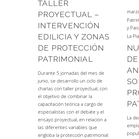
TALLER
marzo
PROYECTUAL –
Patri
INTERVENCIÓN
y Pai
EDILICIA Y ZONAS
La Pla
DE PROTECCIÓN
NU
PATRIMONIAL
DE
AN
Durante 5 jornadas del mes de
SO
junio, se desarrollo un ciclo de
charlas con taller proyectual, con
PR
el objetivo de combinar la
PA
capacitación teórica a cargo de
especialistas con el debate y el
La de
ensayo proyectual, en relación a
empla
las diferentes variables que
popul
engloba la protección patrimonial: