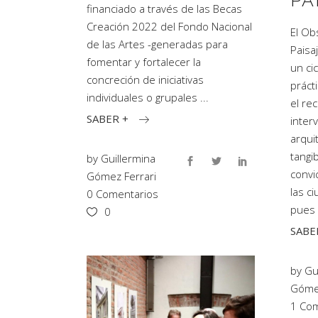
PA
financiado a través de las Becas
Creación 2022 del Fondo Nacional
El Ob
de las Artes -generadas para
Paisa
fomentar y fortalecer la
un cic
concreción de iniciativas
práct
individuales o grupales
el re
SABER +
inter
arqui
tangib
by
Guillermina
convi
Gómez Ferrari
las c
0 Comentarios
pues 
0
SABE
by
Gu
Gómez
1 Co