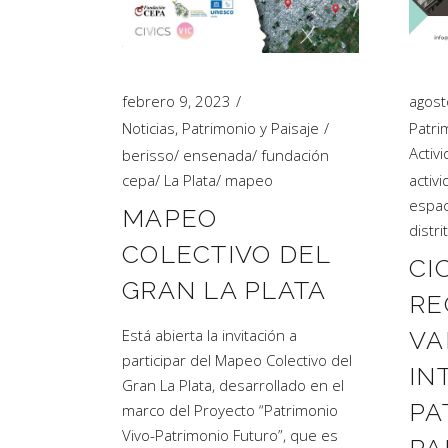
febrero 9, 2023
agost
Noticias
,
Patrimonio y Paisaje
Patri
Activ
berisso
/
ensenada
/
fundación
cepa
/
La Plata
/
mapeo
activi
espac
MAPEO
distrit
COLECTIVO DEL
CI
GRAN LA PLATA
RE
Está abierta la invitación a
VA
participar del Mapeo Colectivo del
IN
Gran La Plata, desarrollado en el
PA
marco del Proyecto “Patrimonio
Vivo-Patrimonio Futuro”, que es