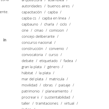
autoridades
buenos aires
tente.
capacitación
capba
capba cs
capba en linea
capbauno
charla
ciclo
cine
cmao
comision
concejo deliberante
concurso nacional
construcción
convenio
convocatoria
curso
debate
etiquetado
fadea
gran la plata
género
hábitat
la plata
mar del plata
matricula
movilidad
obras
paisaje
patrimonio
planeamiento
procrear ii
sustentabilidad
taller
tramitaciones
virtual