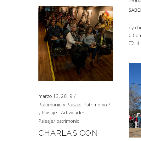
teorí
SABE
by
ch
0 Com
4
marzo 13, 2019
Patrimonio y Paisaje
,
Patrimonio
y Paisaje - Actividades
Paisaje
/
patrimonio
CHARLAS CON