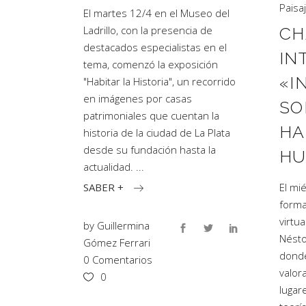
Paisa
El martes 12/4 en el Museo del
Ladrillo, con la presencia de
CH
destacados especialistas en el
IN
tema, comenzó la exposición
«I
"Habitar la Historia", un recorrido
en imágenes por casas
SO
patrimoniales que cuentan la
HA
historia de la ciudad de La Plata
desde su fundación hasta la
HU
actualidad.
SABER +
El mi
forma
virtua
by
Guillermina
Nésto
Gómez Ferrari
donde
0 Comentarios
valor
0
lugar