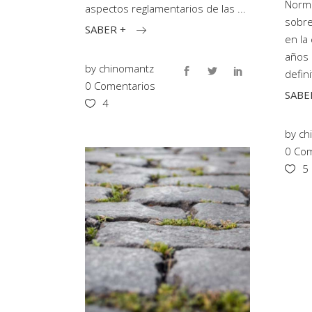
Norma
aspectos reglamentarios de las
sobre
SABER +
en la
años 
by
chinomantz
defini
0 Comentarios
SABE
4
by
ch
0 Com
5