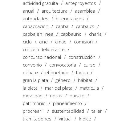
actividad gratuita
anteproyectos
anual
arquitectura
asamblea
autoridades
buenos aires
capacitación
capba
capba cs
capba en linea
capbauno
charla
ciclo
cine
cmao
comision
concejo deliberante
concurso nacional
construcción
convenio
convocatoria
curso
debate
etiquetado
fadea
gran la plata
género
hábitat
la plata
mar del plata
matricula
movilidad
obras
paisaje
patrimonio
planeamiento
procrear ii
sustentabilidad
taller
tramitaciones
virtual
índice