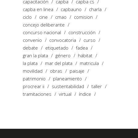
capacitación
capba
capba cs
capba en linea
capbauno
charla
ciclo
cine
cmao
comision
concejo deliberante
concurso nacional
construcción
convenio
convocatoria
curso
debate
etiquetado
fadea
gran la plata
género
hábitat
la plata
mar del plata
matricula
movilidad
obras
paisaje
patrimonio
planeamiento
procrear ii
sustentabilidad
taller
tramitaciones
virtual
índice