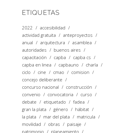
ETIQUETAS
2022
accesibilidad
actividad gratuita
anteproyectos
anual
arquitectura
asamblea
autoridades
buenos aires
capacitación
capba
capba cs
capba en linea
capbauno
charla
ciclo
cine
cmao
comision
concejo deliberante
concurso nacional
construcción
convenio
convocatoria
curso
debate
etiquetado
fadea
gran la plata
género
hábitat
la plata
mar del plata
matricula
movilidad
obras
paisaje
patrimonio
planeamiento