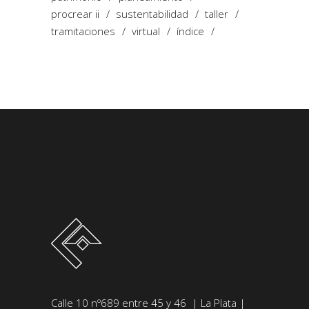
procrear ii
sustentabilidad
taller
tramitaciones
virtual
índice
Calle 10 nº689 entre 45 y 46 | La Plata |