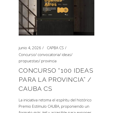
junio 4, 2026
CAPBA CS
Concurso
/
convocatoria
/
ideas
/
propuestas
/
provincia
CONCURSO “100 IDEAS
PARA LA PROVINCIA” /
CAUBA CS
La iniciativa retoma el espíritu del histórico
Premio Estímulo CAUBA, proponiendo un
formato más ágil y accesible para exponer