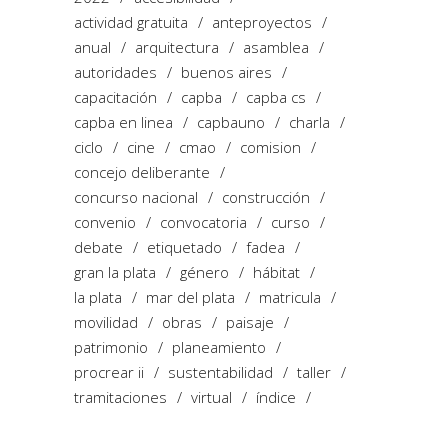
actividad gratuita
anteproyectos
anual
arquitectura
asamblea
autoridades
buenos aires
capacitación
capba
capba cs
capba en linea
capbauno
charla
ciclo
cine
cmao
comision
concejo deliberante
concurso nacional
construcción
convenio
convocatoria
curso
debate
etiquetado
fadea
gran la plata
género
hábitat
la plata
mar del plata
matricula
movilidad
obras
paisaje
patrimonio
planeamiento
procrear ii
sustentabilidad
taller
tramitaciones
virtual
índice