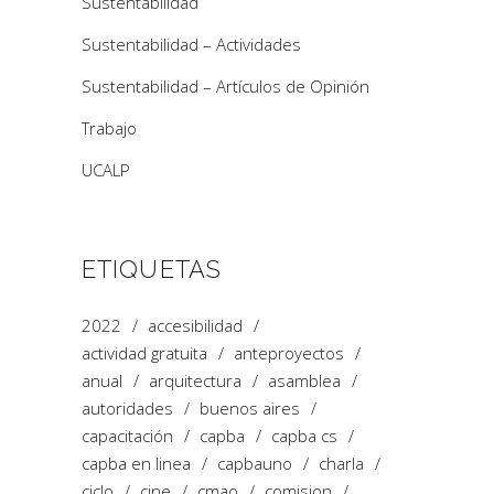
Sustentabilidad
Sustentabilidad – Actividades
Sustentabilidad – Artículos de Opinión
Trabajo
UCALP
ETIQUETAS
2022
accesibilidad
actividad gratuita
anteproyectos
anual
arquitectura
asamblea
autoridades
buenos aires
capacitación
capba
capba cs
capba en linea
capbauno
charla
ciclo
cine
cmao
comision