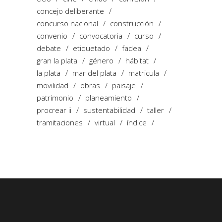
concejo deliberante
concurso nacional
construcción
convenio
convocatoria
curso
debate
etiquetado
fadea
gran la plata
género
hábitat
la plata
mar del plata
matricula
movilidad
obras
paisaje
patrimonio
planeamiento
procrear ii
sustentabilidad
taller
tramitaciones
virtual
índice