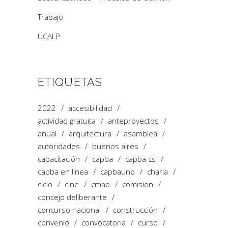
Trabajo
UCALP
ETIQUETAS
2022
accesibilidad
actividad gratuita
anteproyectos
anual
arquitectura
asamblea
autoridades
buenos aires
capacitación
capba
capba cs
capba en linea
capbauno
charla
ciclo
cine
cmao
comision
concejo deliberante
concurso nacional
construcción
convenio
convocatoria
curso