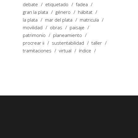
debate
etiquetado
fadea
gran la plata
género
hábitat
la plata
mar del plata
matricula
movilidad
obras
paisaje
patrimonio
planeamiento
procrear ii
sustentabilidad
taller
tramitaciones
virtual
índice