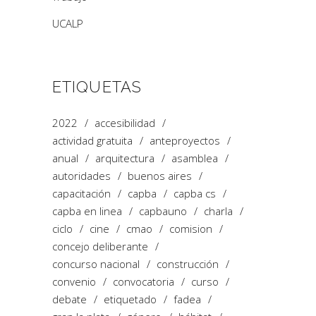
UCALP
ETIQUETAS
2022
accesibilidad
actividad gratuita
anteproyectos
anual
arquitectura
asamblea
autoridades
buenos aires
capacitación
capba
capba cs
capba en linea
capbauno
charla
ciclo
cine
cmao
comision
concejo deliberante
concurso nacional
construcción
convenio
convocatoria
curso
debate
etiquetado
fadea