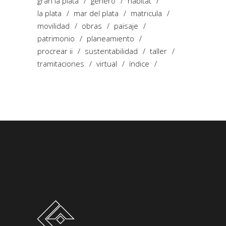
gran la plata
género
hábitat
la plata
mar del plata
matricula
movilidad
obras
paisaje
patrimonio
planeamiento
procrear ii
sustentabilidad
taller
tramitaciones
virtual
índice