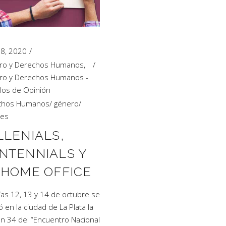
 18, 2020
ro y Derechos Humanos
,
ro y Derechos Humanos -
ulos de Opinión
chos Humanos
/
género
/
res
LLENIALS,
NTENNIALS Y
 HOME OFFICE
ías 12, 13 y 14 de octubre se
ó en la ciudad de La Plata la
ón 34 del “Encuentro Nacional