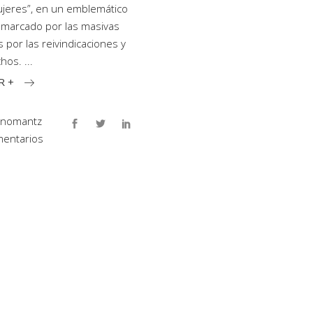
jeres”, en un emblemático
marcado por las masivas
s por las reivindicaciones y
chos.
R +
inomantz
entarios