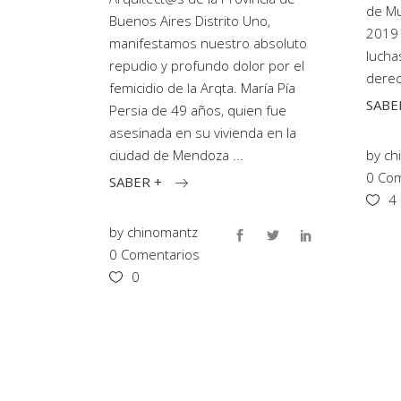
de Mu
Buenos Aires Distrito Uno,
2019 
manifestamos nuestro absoluto
lucha
repudio y profundo dolor por el
dere
femicidio de la Arqta. María Pía
SABE
Persia de 49 años, quien fue
asesinada en su vivienda en la
by
ch
ciudad de Mendoza
0 Com
SABER +
4
by
chinomantz
0 Comentarios
0