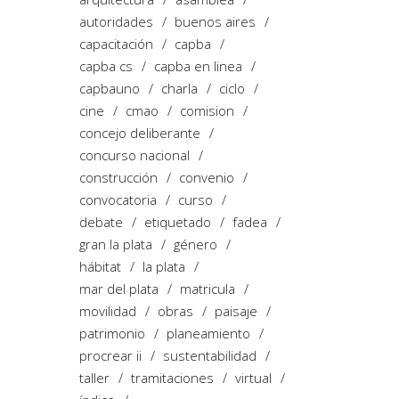
autoridades
buenos aires
capacitación
capba
capba cs
capba en linea
capbauno
charla
ciclo
cine
cmao
comision
concejo deliberante
concurso nacional
construcción
convenio
convocatoria
curso
debate
etiquetado
fadea
gran la plata
género
hábitat
la plata
mar del plata
matricula
movilidad
obras
paisaje
patrimonio
planeamiento
procrear ii
sustentabilidad
taller
tramitaciones
virtual