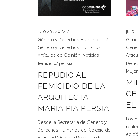
julio 29, 2022
julio
Género y Derechos Humanos
,
Géne
Género y Derechos Humanos -
Géne
Artículos de Opinión
,
Noticias
Artíc
femicidio
/
persia
Dere
Muje
REPUDIO AL
MI
FEMICIDIO DE LA
CE
ARQUITECTA
EL
MARÍA PÍA PERSIA
Los d
Desde la Secretaria de Género y
realiz
Derechos Humanos del Colegio de
edici
Arquitect@s de la Provincia de