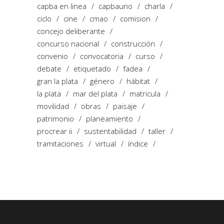
capba en linea
capbauno
charla
ciclo
cine
cmao
comision
concejo deliberante
concurso nacional
construcción
convenio
convocatoria
curso
debate
etiquetado
fadea
gran la plata
género
hábitat
la plata
mar del plata
matricula
movilidad
obras
paisaje
patrimonio
planeamiento
procrear ii
sustentabilidad
taller
tramitaciones
virtual
índice