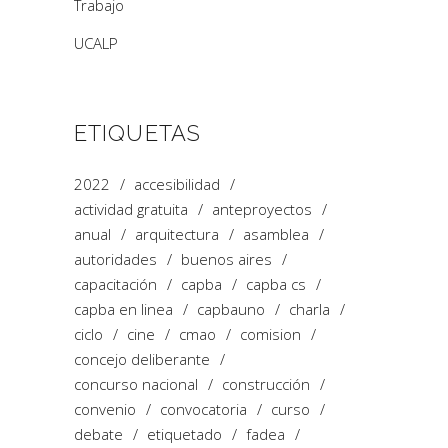
Trabajo
UCALP
ETIQUETAS
2022
accesibilidad
actividad gratuita
anteproyectos
anual
arquitectura
asamblea
autoridades
buenos aires
capacitación
capba
capba cs
capba en linea
capbauno
charla
ciclo
cine
cmao
comision
concejo deliberante
concurso nacional
construcción
convenio
convocatoria
curso
debate
etiquetado
fadea