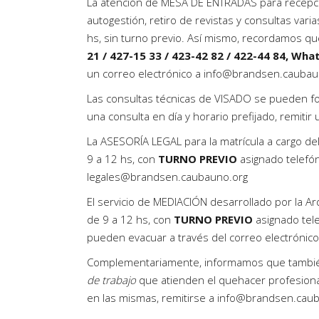
La
atención de MESA DE ENTRADAS
para recepci
autogestión, retiro de revistas y consultas varia
hs
, sin turno previo. Así mismo, recordamos qu
21
/
427-15 33
/
423-42 82
/
422-44 84
, Wha
un correo electrónico a
info@brandsen.caubau
Las
consultas técnicas de VISADO
se pueden fo
una consulta en día y horario prefijado, remitir
La
ASESORÍA LEGAL
para la matrícula a cargo del
9 a 12 hs
, con
TURNO PREVIO
asignado telefó
legales@brandsen.caubauno.org
El
servicio de MEDIACIÓN
desarrollado por la Arq
de 9 a 12 hs
, con
TURNO PREVIO
asignado tel
pueden evacuar a través del correo electróni
Complementariamente, informamos que también
de trabajo
que atienden el quehacer profesiona
en las mismas, remitirse a
info@brandsen.caub