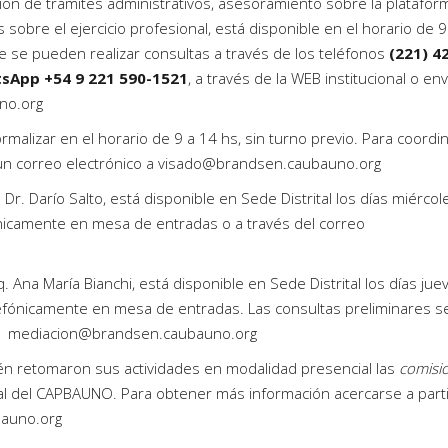
ón de trámites administrativos, asesoramiento sobre la platafor
s sobre el ejercicio profesional, está disponible en el
horario de 9
e se pueden realizar consultas a través de los teléfonos
(
221) 4
tsApp +54 9 221 590-1521
, a través de la WEB institucional o en
no.org
rmalizar en el
horario de 9 a 14 hs,
sin turno previo. Para coordi
 un correo electrónico a
visado@brandsen.caubauno.org
 Dr. Darío Salto, está disponible en Sede Distrital los días
miércol
nicamente en mesa de entradas o a través del correo
. Ana María Bianchi, está disponible en Sede Distrital los días
jue
efónicamente en mesa de entradas. Las consultas preliminares s
co
mediacion@brandsen.caubauno.org
 retomaron sus actividades en modalidad presencial las
comisi
l del CAPBAUNO. Para obtener más información acercarse a parti
auno.org