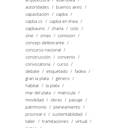
autoridades
buenos aires
capacitación
capba
capba cs
capba en linea
capbauno
charla
ciclo
cine
cmao
comision
concejo deliberante
concurso nacional
construcción
convenio
convocatoria
curso
debate
etiquetado
fadea
gran la plata
género
hábitat
la plata
mar del plata
matricula
movilidad
obras
paisaje
patrimonio
planeamiento
procrear ii
sustentabilidad
taller
tramitaciones
virtual