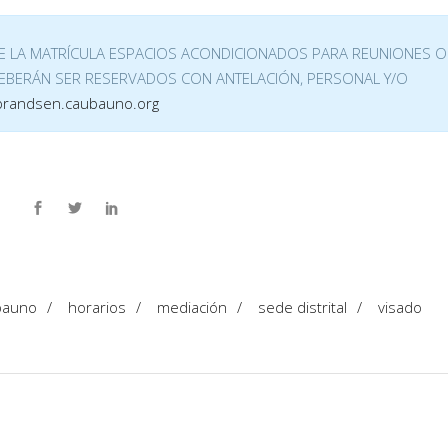
DE LA MATRÍCULA ESPACIOS ACONDICIONADOS PARA REUNIONES O
DEBERÁN SER RESERVADOS CON ANTELACIÓN, PERSONAL Y/O
brandsen.caubauno.org
bauno
/
horarios
/
mediación
/
sede distrital
/
visado