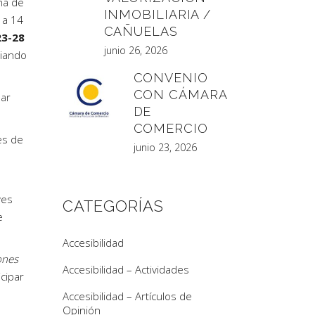
ma de
INMOBILIARIA /
 a 14
CAÑUELAS
23-28
junio 26, 2026
viando
CONVENIO
CON CÁMARA
nar
DE
COMERCIO
es de
junio 23, 2026
ves
CATEGORÍAS
e
Accesibilidad
ones
Accesibilidad – Actividades
cipar
Accesibilidad – Artículos de
Opinión