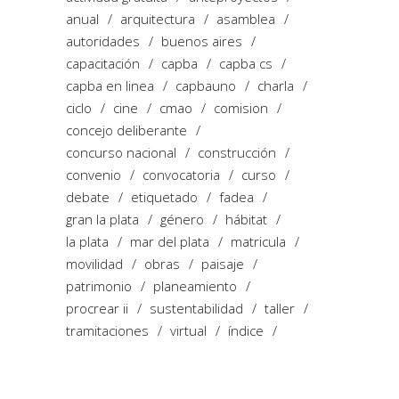
anual
arquitectura
asamblea
autoridades
buenos aires
capacitación
capba
capba cs
capba en linea
capbauno
charla
ciclo
cine
cmao
comision
concejo deliberante
concurso nacional
construcción
convenio
convocatoria
curso
debate
etiquetado
fadea
gran la plata
género
hábitat
la plata
mar del plata
matricula
movilidad
obras
paisaje
patrimonio
planeamiento
procrear ii
sustentabilidad
taller
tramitaciones
virtual
índice