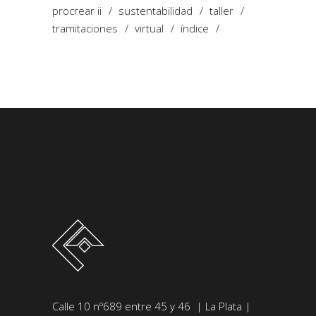
procrear ii
sustentabilidad
taller
tramitaciones
virtual
índice
Calle 10 nº689 entre 45 y 46 | La Plata |