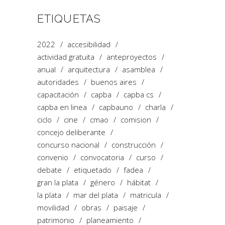
ETIQUETAS
2022
accesibilidad
actividad gratuita
anteproyectos
anual
arquitectura
asamblea
autoridades
buenos aires
capacitación
capba
capba cs
capba en linea
capbauno
charla
ciclo
cine
cmao
comision
concejo deliberante
concurso nacional
construcción
convenio
convocatoria
curso
debate
etiquetado
fadea
gran la plata
género
hábitat
la plata
mar del plata
matricula
movilidad
obras
paisaje
patrimonio
planeamiento