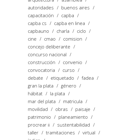
autoridades
buenos aires
capacitación
capba
capba cs
capba en linea
capbauno
charla
ciclo
cine
cmao
comision
concejo deliberante
concurso nacional
construcción
convenio
convocatoria
curso
debate
etiquetado
fadea
gran la plata
género
hábitat
la plata
mar del plata
matricula
movilidad
obras
paisaje
patrimonio
planeamiento
procrear ii
sustentabilidad
taller
tramitaciones
virtual