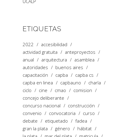
UCALP
ETIQUETAS
2022
accesibilidad
actividad gratuita
anteproyectos
anual
arquitectura
asamblea
autoridades
buenos aires
capacitación
capba
capba cs
capba en linea
capbauno
charla
ciclo
cine
cmao
comision
concejo deliberante
concurso nacional
construcción
convenio
convocatoria
curso
debate
etiquetado
fadea
gran la plata
género
hábitat
la plata
mar del plata
matricula