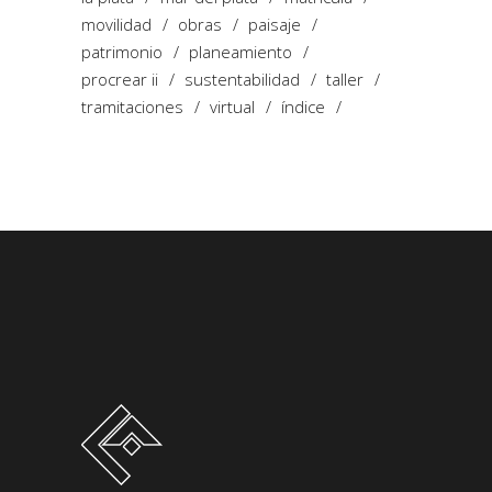
movilidad
obras
paisaje
patrimonio
planeamiento
procrear ii
sustentabilidad
taller
tramitaciones
virtual
índice