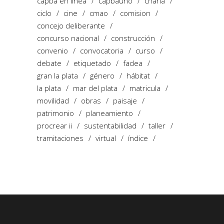
capba en linea
capbauno
charla
ciclo
cine
cmao
comision
concejo deliberante
concurso nacional
construcción
convenio
convocatoria
curso
debate
etiquetado
fadea
gran la plata
género
hábitat
la plata
mar del plata
matricula
movilidad
obras
paisaje
patrimonio
planeamiento
procrear ii
sustentabilidad
taller
tramitaciones
virtual
índice